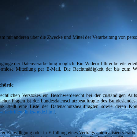
insam mit anderen über die Zwecke und Mittel der Verarbeitung von pe
rgänge der Datenverarbeitung möglich. Ein Widerruf Ihrer bereits ertei
formlose Mitteilung per E-Mail. Die Rechtmäßigkeit der bis zum Wi
behörde
rechtlichen Verstoßes ein Beschwerderecht bei der zuständigen Aufs
licher Fragen ist der Landesdatenschutzbeauftragte des Bundeslandes,
k stellt eine Liste der Datenschutzbeauftragten sowie deren Kont
anschriften_links-node.html
.
er Einwilligung oder in Erfüllung eines Vertrags automatisiert verarbei