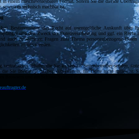
lgt in einem maschinenlesbaren Format. Sofern Sie die direkte Übertra
, soweit es technisch machbar ist.
ng
chen Bestimmungen das Recht auf unentgeltliche Auskunft über Ih
mpfänger und den Zweck der Datenverarbeitung und ggf. ein Recht a
 und auch zu weiteren Fragen zum Thema personenbezogene Daten 
lichkeiten an uns wenden.
ertraulicher Inhalte, die Sie an uns als Seitenbetreiber senden, nut
ie Sie über diese Website übermitteln, für Dritte nicht mitlesbar. S
Ihres Browsers und am Schloss-Symbol in der Browserzeile.
auftragter.de