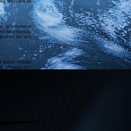
gung der Daten an
re gespeicherten
uf Berichtigung,
können Sie sich
zt unsere Website
ie erkennen eine