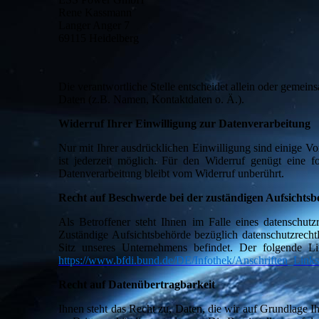
Rene Kassmann
Langer Anger 7
69115
Heidelberg
Die verantwortliche Stelle entscheidet allein oder geme
Daten (z.B. Namen, Kontaktdaten o. Ä.).
Widerruf Ihrer Einwilligung zur Datenverarbeitung
Nur mit Ihrer ausdrücklichen Einwilligung sind einige Vo
ist jederzeit möglich. Für den Widerruf genügt eine 
Datenverarbeitung bleibt vom Widerruf unberührt.
Recht auf Beschwerde bei der zuständigen Aufsichts
Als Betroffener steht Ihnen im Falle eines datenschutz
Zuständige Aufsichtsbehörde bezüglich datenschutzrecht
Sitz unseres Unternehmens befindet. Der folgende Lin
https://www.bfdi.bund.de/DE/Infothek/Anschriften_Links/
Recht auf Datenübertragbarkeit
Ihnen steht das Recht zu, Daten, die wir auf Grundlage Ihr