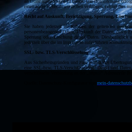
an Dritte aushändigen zu lassen. Die Bereitstellung erfo
einen anderen Verantwortlichen verlangen, erfolgt dies nur
Recht auf Auskunft, Berichtigung, Sperrung, Löschu
Sie haben jederzeit im Rahmen der geltenden gesetzli
personenbezogenen Daten, Herkunft der Daten, deren E
Sperrung oder Löschung dieser Daten. Diesbezüglich
jederzeit über die im Impressum aufgeführten Kontaktmög
SSL- bzw. TLS-Verschlüsselung
Aus Sicherheitsgründen und zum Schutz der Übertragung v
eine SSL-bzw. TLS-Verschlüsselung. Damit sind Daten, d
verschlüsselte Verbindung an der „https://“ Adresszeile 
Quelle: Datenschutz-Konfigurator von
mein-datenschutzbe